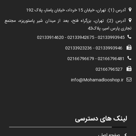
آدرس (1): تهران، خیابان 15 خرداد، خیابان پامنار، پلاک 192
آدرس (2): تهران، بزرگراه فتح، بعد از میدان شیر پاستوریزه، مجتمع
تجاری پارس امیر، پلاک43
02133993945 - 02133942675 - 02133914620
02133993946 - 02133923236
02166796481 - 02166796679
02166796527
info@Mohamadlooshop.ir
لینک های دسترسی
صفحه اصلی