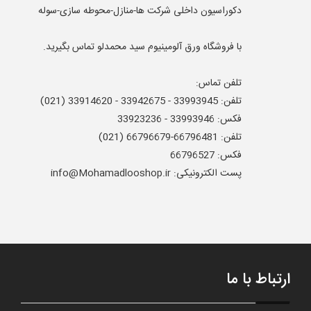
دکوراسيون داخلی شرکت ها-منازل-محوطه سازی-سوله
با فروشگاه ورق آلومینیوم سید محمدلو تماس بگیرید.
تلفن تماس:
تلفن: 33993945 - 33942675 - 33914620 (021)
فکس: 33993946 - 33923236
تلفن: 66796481-66796679 (021)
فکس: 66796527
پست الکترونیکی: info@Mohamadlooshop.ir
ارتباط با ما