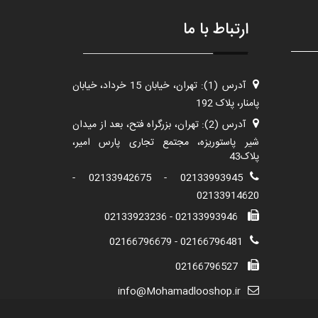
ارتباط با ما
آدرس (1): تهران، خیابان 15 خرداد، خیابان
پامنار، پلاک 192
آدرس (2): تهران، بزرگراه فتح، بعد از میدان
شیر پاستوریزه، مجتمع تجاری پارس امیر،
پلاک43
02133993945 - 02133942675 -
02133914620
02133993946 - 02133923236
02166796481 - 02166796679
02166796527
info@Mohamadlooshop.ir