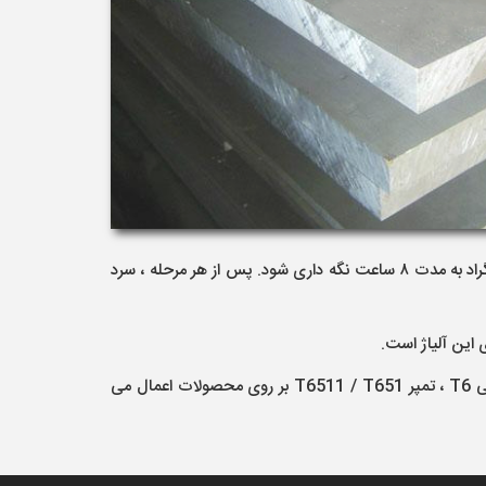
انجام شود. برای رسوب سختی ابتدا در دمای ۱۶۰ درجه سانتی گراد به مدت ۱۸ ساعت نگه داشته شود و سپس در دمای ۱۸۰ درجه سانتی گراد به مدت ۸ ساعت نگه داری شود. پس از هر مرحله ، سرد
 این آلیاژ است.
دلیل اصلی این مشکل تنش پسماند موجود در محصول ناشی از عملیات حرارتی T6 است . برای رفع این مشکل، پس از عملیات حرارتی T6 ، تمپر T6511 / T651 بر روی محصولات اعمال می